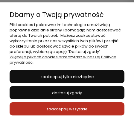
Dbamy o Twoją prywatność
Pomoc
Pliki cookies i pokrewne im technologie umożliwiają
poprawne działanie strony i pomagają nam dostosować
Moje konto
ofertę do Twoich potrzeb. Możesz zaakceptować
wykorzystanie przez nas wszystkich tych plików i przejść
do sklepu lub dostosować użycie plików do swoich
Płatności i dostawa
preferencji, wybierając opcję "Dostosuj zgody".
Więcej o plikach cookies przeczytasz w naszej Polityce
prywatności.
Informacje
zaakceptuj tylko niezbędne
O nas
dostosuj zgody
4Dogs Original - 100% Naturalne Gryzaki dla Psów
zaakceptuj wszystkie
pokaż pełną wersję strony