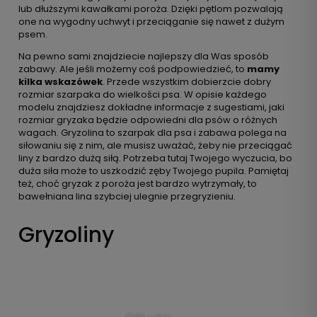
lub dłuższymi kawałkami poroża. Dzięki pętlom pozwalają
one na wygodny uchwyt i przeciąganie się nawet z dużym
psem.
Na pewno sami znajdziecie najlepszy dla Was sposób
zabawy. Ale jeśli możemy coś podpowiedzieć, to
mamy
kilka wskazówek
. Przede wszystkim dobierzcie dobry
rozmiar szarpaka do wielkości psa. W opisie każdego
modelu znajdziesz dokładne informacje z sugestiami, jaki
rozmiar gryzaka będzie odpowiedni dla psów o różnych
wagach. Gryzolina to szarpak dla psa i zabawa polega na
siłowaniu się z nim, ale musisz uważać, żeby nie przeciągać
liny z bardzo dużą siłą. Potrzeba tutaj Twojego wyczucia, bo
duża siła może to uszkodzić zęby Twojego pupila. Pamiętaj
też, choć gryzak z poroża jest bardzo wytrzymały, to
bawełniana lina szybciej ulegnie przegryzieniu.
Gryzoliny