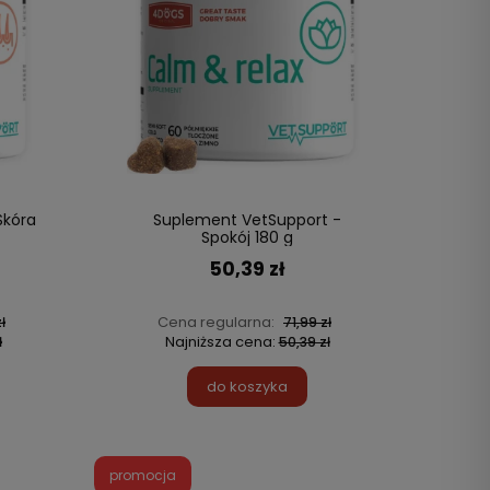
Skóra
Suplement VetSupport -
Spokój 180 g
50,39 zł
Cena regularna:
ł
71,99 zł
Najniższa cena:
ł
50,39 zł
do koszyka
promocja