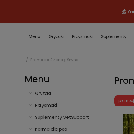
Menu
Gryzaki
Przysmaki
Suplementy
Akcesoria
B2B
Promocje
Promocje
Strona główna
Menu
Pro
Gryzaki
promoc
Przysmaki
Suplementy VetSupport
Karma dla psa