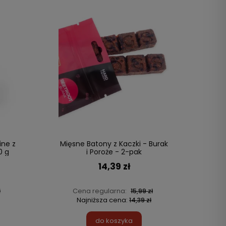
ne z
Mięsne Batony z Kaczki - Burak
0 g
i Poroże - 2-pak
14,39 zł
Cena regularna:
ł
15,99 zł
Najniższa cena:
14,39 zł
do koszyka