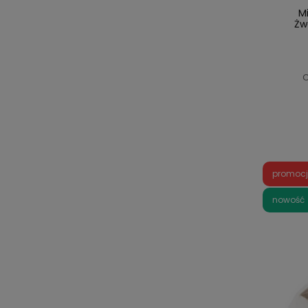
Mi
Żw
C
promoc
nowość