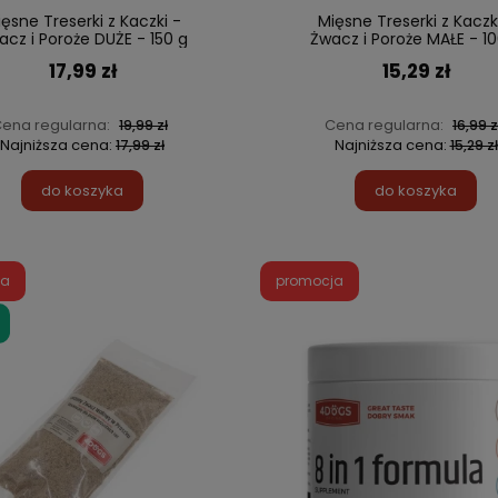
ęsne Treserki z Kaczki -
Mięsne Treserki z Kaczk
acz i Poroże DUŻE - 150 g
Żwacz i Poroże MAŁE - 10
17,99 zł
15,29 zł
ena regularna:
Cena regularna:
19,99 zł
16,99 z
Najniższa cena:
Najniższa cena:
17,99 zł
15,29 zł
do koszyka
do koszyka
ja
promocja