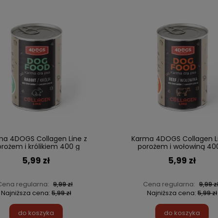
ma 4DOGS Collagen Line z
Karma 4DOGS Collagen Li
rożem i królikiem 400 g
porożem i wołowiną 40
5,99 zł
5,99 zł
Cena regularna:
Cena regularna:
9,99 zł
9,99 z
Najniższa cena:
Najniższa cena:
5,99 zł
5,99 zł
do koszyka
do koszyka