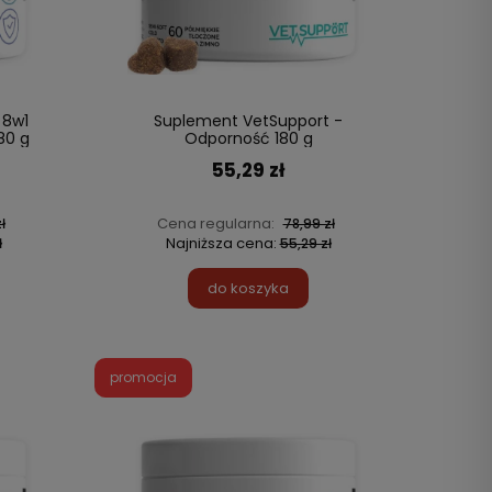
 8w1
Suplement VetSupport -
80 g
Odporność 180 g
55,29 zł
Cena regularna:
ł
78,99 zł
Najniższa cena:
ł
55,29 zł
do koszyka
promocja