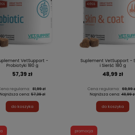
uplement VetSupport -
Suplement VetSupport - 
Probiotyki 180 g
i Sierść 180 g
57,39 zł
48,99 zł
ena regularna:
Cena regularna:
81,99 zł
69,99 z
Najniższa cena:
Najniższa cena:
57,39 zł
48,99 z
do koszyka
do koszyka
ja
promocja