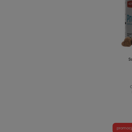
S
C
promoc