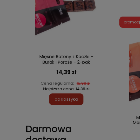
promoc
Mięsne Batony z Kaczki -
Burak i Poroże - 2-pak
14,39 zł
Cena regularna:
15,99 zł
Najniższa cena:
14,39 zł
do koszyka
M
Mar
Darmowa