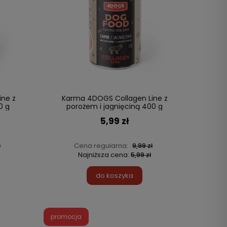
ne z
Karma 4DOGS Collagen Line z
0 g
porożem i jagnięciną 400 g
5,99 zł
Cena regularna:
ł
9,99 zł
Najniższa cena:
5,99 zł
do koszyka
promocja