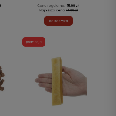
Cena regularna:
ł
15,99 zł
Najniższa cena:
14,39 zł
do koszyka
promocja