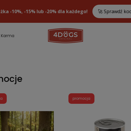
Karma
mocje
ja
promocja