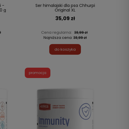
i -
Ser himalajski dla psa Chhurpi
0 g
Original XL
35,09 zł
Cena regularna:
ł
38,99 zł
Najniższa cena:
38,99 zł
do koszyka
promocja