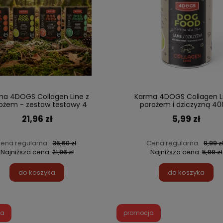
ma 4DOGS Collagen Line z
Karma 4DOGS Collagen Li
ożem - zestaw testowy 4
porożem i dziczyzną 40
smaki x 400 g
21,96 zł
5,99 zł
ena regularna:
Cena regularna:
36,60 zł
9,99 z
Najniższa cena:
Najniższa cena:
21,96 zł
5,99 zł
do koszyka
do koszyka
ja
promocja