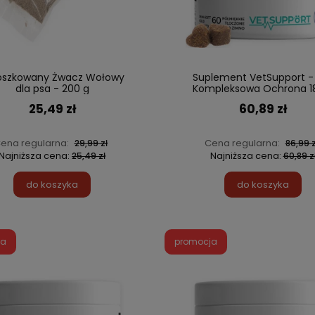
oszkowany Żwacz Wołowy
Suplement VetSupport -
dla psa - 200 g
Kompleksowa Ochrona 1
25,49 zł
60,89 zł
ena regularna:
Cena regularna:
29,99 zł
86,99 z
Najniższa cena:
Najniższa cena:
25,49 zł
60,89 z
do koszyka
do koszyka
ja
promocja