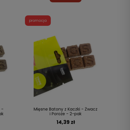
promocja
 -
Mięsne Batony z Kaczki - Żwacz
ak
i Poroże - 2-pak
14,39 zł