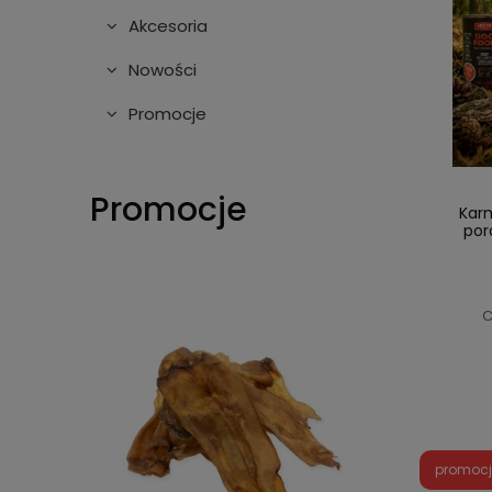
Akcesoria
Nowości
Promocje
Promocje
Kar
por
C
promoc