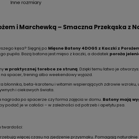
Inne rozmiary
rożem i Marchewką – Smaczna Przekąska z 
wszego kęsa? Sięgnij po
Mięsne Batony 4DOGS z Kaczki z Porożem
go pupila. Bazą batona jest mięso z kaczki, a dodatek
poroża jelen
śmy
w praktycznej torebce ze struną
. Dzięki temu łatwo je otworzy
na na spacer, trening albo weekendowy wyjazd.
cza błonnika, beta-karotenu i witamin wspierających zdrowie wzrok
ywnych i ciekawych świata.
ka nagroda po spacerze czy forma zajęcia w domu.
Batony mają wy
żeby podać je w całości – w zależności od potrzeb i apetytu psa.
 twardości:
potrzebują więcej czasu na zjedzenie przysmaku. Pomagają naturalnie 