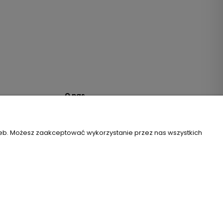
O nas
 Dostępności
Zapis do newslettera
ności
Kontakt
zeb. Możesz zaakceptować wykorzystanie przez nas wszystkich
wa B2B
O firmie