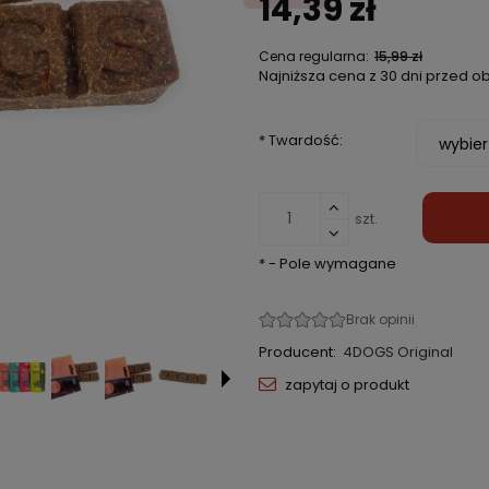
14,39 zł
Cena regularna:
15,99 zł
Najniższa cena z 30 dni przed o
*
Twardość:
szt.
*
- Pole wymagane
Producent:
4DOGS Original
zapytaj o produkt