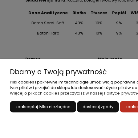
Skład wersja hard:
Kaczka, kolagen wołowy 10%, inuli
Dane Analityczne
Białko
Tłuszcz
Popiół
Wł
Baton Semi-Soft
43%
10%
9%
Baton Hard
43%
10%
9%
Pomoc
Moje konto
Dbamy o Twoją prywatność
Zwroty
Twoje zamówienia
Regulamin sklepu
Ustawienia plików 
Pliki cookies i pokrewne im technologie umożliwiają poprawne
Ustawienia konta
tych plików i przejść do sklepu lub dostosować użycie plików do
Więcej o plikach cookies przeczytasz w naszej Polityce prywatn
Przechowalnia
zaakceptuj tylko niezbędne
dostosuj zgody
zaakc
Sklep internetowy Shoper.pl