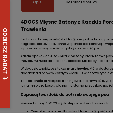
Opis
Bezpieczeństwo
4DOGS Mięsne Batony z Kaczki z Po
Trawienia
Szukasz zdrowej przekąski, którą pies pokocha od pier
nagroda, ale też codzienne wsparcie dla kondycji Twoje
wpływa na stawy, sierść i ogólną sprawność psa.
Każde opakowanie zawiera
2 batony
, które zamknęli
możesz wrzucić do kieszeni, plecaka lub torby – ideal
W składzie znajdziesz także
marchewkę
, która dostar
dodatek dla psów w każdym wieku – zwłaszcza tych akt
To doskonała przekąska treningowa, ale również szyb
je na mniejsze kostki, ale nic nie stoi na przeszkodzie, 
Dopasuj twardość do potrzeb swojego psa
Mięsne batony 4DOGS są dostępne w dwóch wariantach
Twarde
– idealne dla psów, które lubią gryźć i 