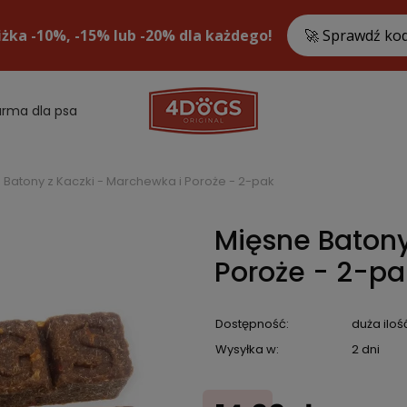
arma dla psa
 Batony z Kaczki - Marchewka i Poroże - 2-pak
Mięsne Batony
Poroże - 2-pa
Dostępność:
duża iloś
Wysyłka w:
2 dni