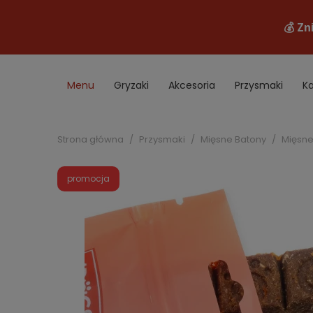
Menu
Gryzaki
Akcesoria
Przysmaki
K
B2B
Promocje
Strona główna
Przysmaki
Mięsne Batony
Mięsne
promocja