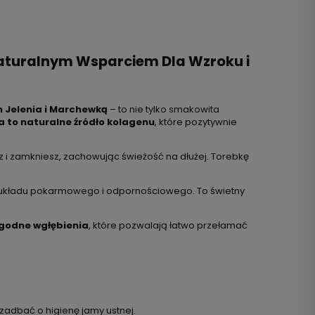
Naturalnym Wsparciem Dla Wzroku i
 Jelenia i Marchewką
– to nie tylko smakowita
ia to naturalne źródło kolagenu
, które pozytywnie
sz i zamkniesz, zachowując świeżość na dłużej. Torebkę
u, układu pokarmowego i odpornościowego. To świetny
godne wgłębienia
, które pozwalają łatwo przełamać
zadbać o higienę jamy ustnej.