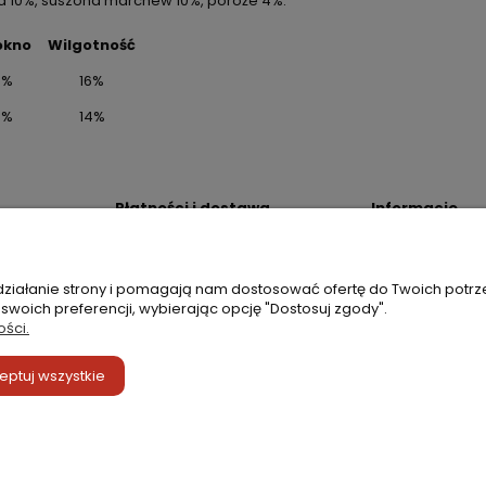
na 10%, suszona marchew 10%, poroże 4%.
ókno
Wilgotność
3%
16%
3%
14%
Płatności i dostawa
Informacje
Kody rabatowe 4Dogs
Oświadczenie o
cookies
Koszty i formy dostawy
Polityka prywat
 działanie strony i pomagają nam dostosować ofertę do Twoich potr
Czas wysyłki
Sprzedaż hurto
 swoich preferencji, wybierając opcję "Dostosuj zgody".
ości.
eptuj wszystkie
4Dogs Original - 100% Naturalne Gryzaki dla Psów