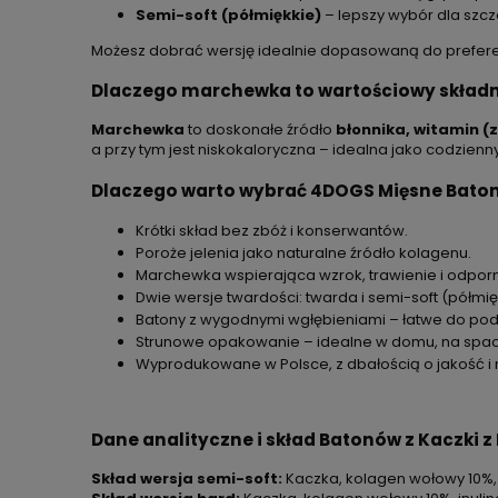
Semi-soft (półmiękkie)
– lepszy wybór dla szcze
Możesz dobrać wersję idealnie dopasowaną do preferenc
Dlaczego marchewka to wartościowy składn
Marchewka
to doskonałe źródło
błonnika, witamin (
a przy tym jest niskokaloryczna – idealna jako codzien
Dlaczego warto wybrać 4DOGS Mięsne Baton
Krótki skład bez zbóż i konserwantów.
Poroże jelenia jako naturalne źródło kolagenu.
Marchewka wspierająca wzrok, trawienie i odpor
Dwie wersje twardości: twarda i semi-soft (półmię
Batony z wygodnymi wgłębieniami – łatwe do podz
Strunowe opakowanie – idealne w domu, na space
Wyprodukowane w Polsce, z dbałością o jakość i n
Dane analityczne i skład Batonów z Kaczki 
Skład wersja semi-soft:
Kaczka, kolagen wołowy 10%, 