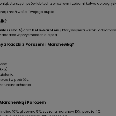
niąt, starszych psów lub tych z wrażliwymi zębami. Łatwe do pogryzie
ji i możliwości Twojego pupila.
ik?
zwłaszcza A)
oraz
beta-karotenu
, który wspiera wzrok i odpornoś
ny dodatek w przysmakach dla psa.
y z Kaczki z Porożem i Marchewką?
ność.
kka).
ielenia.
rze i w podróży.
aturalne składniki.
z Marchewką i Porożem
inulina 10%, gliceryna 5%, suszona marchew 10%, poroże 4%.