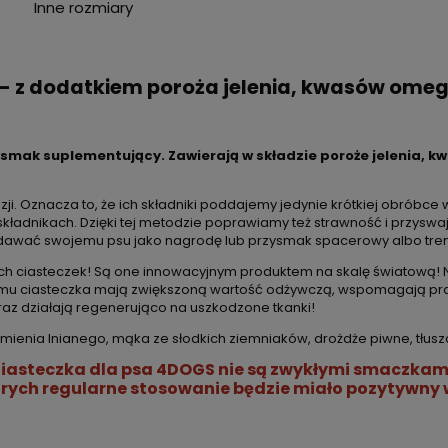
Inne rozmiary
ć - z dodatkiem poroża jelenia, kwasów omeg
zysmak suplementujący. Zawierają w składzie poroże jelenia, k
. Oznacza to, że ich składniki poddajemy jedynie krótkiej obróbce 
 składnikach. Dzięki tej metodzie poprawiamy też strawność i przysw
odawać swojemu psu jako nagrodę lub przysmak spacerowy albo tre
h ciasteczek! Są one innowacyjnym produktem na skalę światową! N
temu ciasteczka mają zwiększoną wartość odżywczą, wspomagają pra
az działają regenerująco na uszkodzone tkanki!
emienia lnianego, mąka ze słodkich ziemniaków, drożdże piwne, tłuszcz
iasteczka dla psa 4DOGS nie są zwykłymi smaczkam
ych regularne stosowanie będzie miało pozytywny w