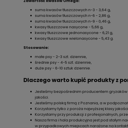
Zawartość kwasów Omega:
suma kwasów tłuszczowych n-3 - 3,64 g,
suma kwasów tłuszczowych n-6 - 2,86 g,
suma kwasów tłuszczowych n-9 - 0,46 g,
kwasy tłuszczowe nasycone - 5,66 g,
kwasy tłuszczowe jednonasycone - 6,21 g,
kwasy tłuszczowe wielonasycone - 5,43 g.
Stosowanie:
małe psy - 2-3 szt. dziennie,
średnie psy - 4-5 szt. dziennie,
duże psy - 6-10 sztuk dziennie.
Dlaczego warto kupić produkty z p
Jesteśmy bezpośrednim producentem gryzaków i 
jakości.
Jesteśmy polską firmą z Poznania, a w podpoznańs
Korzystamy tylko z poroża najwyższej klasy jakości
Korzystamy przy produkcji z profesjonalnych, p
Nasza firma i hala produkcyjna jest pod stałym
w przypadkowych miejscach narażone na kontakt