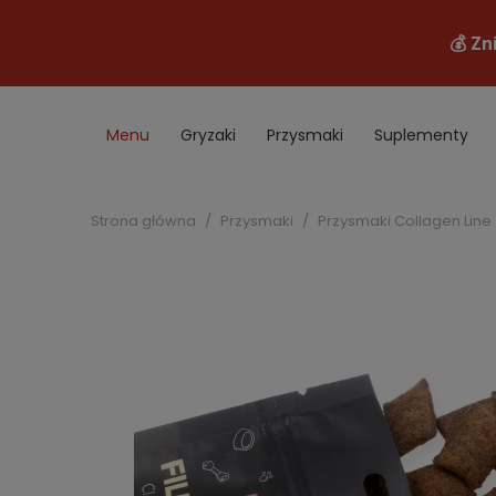
Menu
Gryzaki
Przysmaki
Suplementy
Akcesoria
B2B
Promocje
Strona główna
Przysmaki
Przysmaki Collagen Line