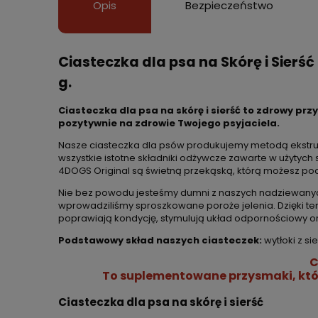
Opis
Bezpieczeństwo
Ciasteczka dla psa na Skórę i Sierś
g.
Ciasteczka dla psa na skórę i sierść to zdrowy pr
pozytywnie na zdrowie Twojego psyjaciela.
Nasze ciasteczka dla psów produkujemy metodą ekstruzji
wszystkie istotne składniki odżywcze zawarte w użytych
4DOGS Original są świetną przekąską, którą możesz p
Nie bez powodu jesteśmy dumni z naszych nadziewanyc
wprowadziliśmy sproszkowane poroże jelenia. Dzięki 
poprawiają kondycję, stymulują układ odpornościowy or
Podstawowy skład naszych ciasteczek:
wytłoki z si
C
To suplementowane przysmaki, któr
Ciasteczka dla psa na skórę i sierść