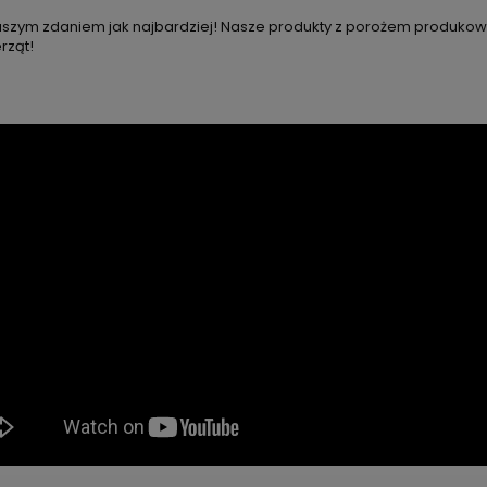
e? Naszym zdaniem jak najbardziej! Nasze produkty z porożem produk
rząt!