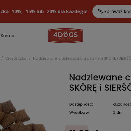
Karma
Ciasteczka
Nadziewane ciasteczka dla psa - na SKÓRĘ i SIERŚĆ
Nadziewane ci
SKÓRĘ i SIERŚ
Dostępność:
duża iloś
Wysyłka w:
2 dni