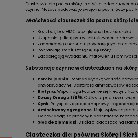
Ciasteczka dla psa na skórę i sierść to jeden z 4 warian
czynne. Możesz podawać je swojemu psu między posiłk
Właściwości ciasteczek dla psa na skórę i sie
Bez zbóż, bez GMO, bez glutenu i bez kurczaka.
Uzupełniają dietę psa w celu utrzymania zdrowej sk
Zapobiegają chorobom powodującym problemy z s
Poprawiają stan łuszczącej się skóry.
Zapobiegają wypadaniu, matowieniu i łamliwości s
Substancje czynne w ciasteczkach na skórę i
Poroże jelenia.
Posiada wysoką wartość odżywczą 
antyoksydacyjne. Dostarcza aminokwasów egzo
Biotyna.
Wspomaga tworzenie się kreatyny, która 
Kwasy Omega 3/6/9.
Odżywia, poprawia i wspom
Cynk.
Przyspiesza proces naprawy i regeneracji s
Aminokwasy egzogenne.
Mają wpływ na produk
Odpowiadają za procesy biochemiczne zachodz
Słodkie ziemniaki.
Działają łagodząco na stany 
Ciasteczka dla psów na Skórę i Sier