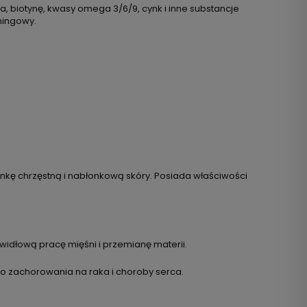
nia, biotynę, kwasy omega 3/6/9, cynk i inne substancje
ningowy.
nkę chrzęstną i nabłonkową skóry. Posiada właściwości
dłową pracę mięśni i przemianę materii.
ko zachorowania na raka i choroby serca.