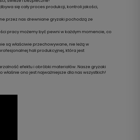
ci, świeże i bezpieczne!
wa się cały proces produkcji, kontroli jakości,
wane przez nas drewniane gryzaki pochodzą ze
odności pracy możemy być pewni w każdym momencie, co
ie są właściwie przechowywane, nie leżą w
esjonalnej hali produkcyjnej, która jest
zalność efektu i obróbki materiałów. Nasze gryzaki
 właśnie ono jest najważniejsze dla nas wszystkich!