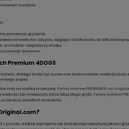
procesem suszenia.
o.
zemu procesowi gryzienia.
eży od wielkości i siły psa, sięgając od kilkunastu do kilkudziesięciu
w, aromatów i ulepszaczy smaku.
szczeniąt i seniorów.
ych Premium 4DOGS
ozmiarem, dlatego może być konieczne dostosowanie wielkości bully s
swojego pupila.
psów oraz na szybką przekąskę.
Penisy wołowe PREMIUM 10 cm znajdzies
 wielkości lub mniejszych, które lubią długo gryźć.
Penisy wołowe PREM
ch pożeraczy wszelkich smaczków.
riginal.com?
 z poroża, a także zajmujemy się dystrybucją najwyższej jakości g