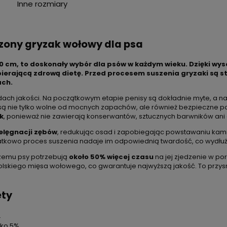
Inne rozmiary
zony gryzak wołowy dla psa
 cm, to doskonały wybór dla psów w każdym wieku. Dzięki wysok
pierającą zdrową dietę. Przed procesem suszenia gryzaki są s
ach.
ardach jakości. Na początkowym etapie penisy są dokładnie myte, a
ki są nie tylko wolne od mocnych zapachów, ale również bezpieczne
k
, ponieważ nie zawierają konserwantów, sztucznych barwników an
elęgnacji zębów
, redukując osad i zapobiegając powstawaniu ka
atkowo proces suszenia nadaje im odpowiednią twardość, co wydłuż
czemu psy potrzebują
około 50% więcej czasu
na jej zjedzenie w por
lskiego mięsa wołowego, co gwarantuje najwyższą jakość. To przysm
ety
.
lko 5%.