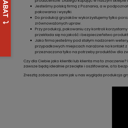
producentów. Dlatego kupując w naszym sklepie i
Jesteśmy polską firmą z Poznania, a w podpoznańs
pakowania i wysyłki.
Do produkcji gryzaków wykorzystujemy tylko poroż
zrównoważonych upraw.
Przy produkcji, pakowaniu czy kontroli korzysta
przekłada się na jakość i bezpieczeństwo produ
Jako firma jesteśmy pod stałym nadzorem wetery
przypadkowych miejscach narażone na kontakt z ró
przeznaczona tylko na potrzeby produktów dla zw
Czy dla Ciebie jako klientki lub klienta ma to znacze
zawsze będą idealnie przecięte i oszlifowane, a to bez
Zresztą zobaczcie sami jak u nas wygląda produkcja g