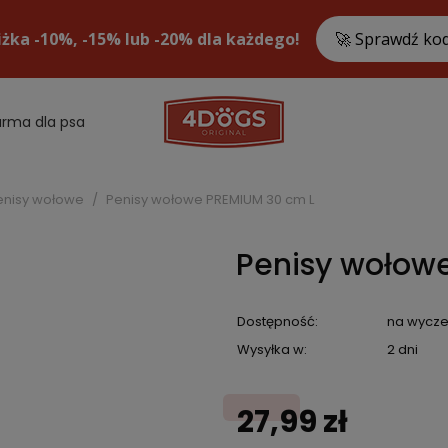
arma dla psa
enisy wołowe
Penisy wołowe PREMIUM 30 cm L
Penisy wołow
Dostępność:
na wycze
Wysyłka w:
2 dni
27,99 zł