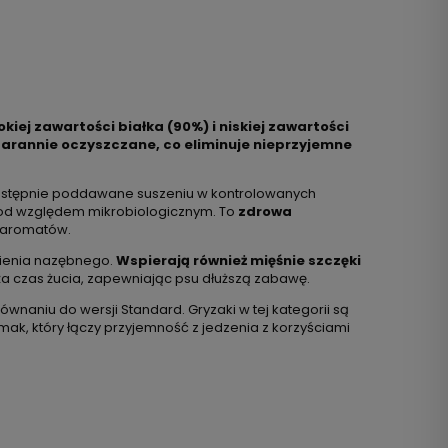
iej zawartości białka (90%) i niskiej zawartości
tarannie oczyszczane, co eliminuje nieprzyjemne
 następnie poddawane suszeniu w kontrolowanych
 pod względem mikrobiologicznym. To
zdrowa
i aromatów.
mienia nazębnego.
Wspierają również mięśnie szczęki
a czas żucia, zapewniając psu dłuższą zabawę.
ównaniu do wersji Standard. Gryzaki w tej kategorii są
ak, który łączy przyjemność z jedzenia z korzyściami