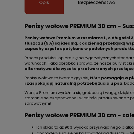
Opis
Bezpieczeństwo
Penisy wołowe PREMIUM 30 cm - Sus
Penisy wołowe Premium w rozmiarze L, o długości 30
tłuszczu (5%) są idealną, codzienną przekąską ws
zapachy często spotykane w podobnych produkt
Proces produkcji opiera się na rygorystycznych stand
warunkach. Taka obróbka sprawia, że nasze bully stic
alternatywa dla wysoko przetworzonych przekąse
Penisy wołowe to twarde gryzaki, które
pomagają w pi
i zaspokajają naturalną potrzebę żucia u psa
. Dod
Wersja Premium wyróżnia się grubością i wagą, dzięki 
starannie selekcjonowane i w całości produkowane z po
zdrowotnymi!
Penisy wołowe PREMIUM 30 cm - zal
Ich skład to aż 90% wysoko przyswajalnego białka
Charakteryzują się niską zawartością tłuszczu – ty