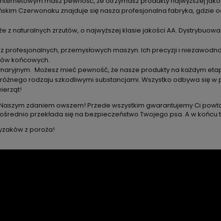
nternetowym masz pewność, że otrzymasz produkty najwyższej jakoś
kim Czerwonaku znajduje się nasza profesjonalna fabryka, gdzie odby
e z naturalnych zrzutów, o najwyższej klasie jakości AA. Dystrybuo
my z profesjonalnych, przemysłowych maszyn. Ich precyzji i niezaw
któw końcowych.
naryjnym. Możesz mieć pewność, że nasze produkty na każdym etap
żnego rodzaju szkodliwymi substancjami. Wszystko odbywa się w prof
ierząt!
nie? Naszym zdaniem owszem! Przede wszystkim gwarantujemy Ci powtar
pośrednio przekłada się na bezpieczeństwo Twojego psa. A w końcu to
ryzaków z poroża!