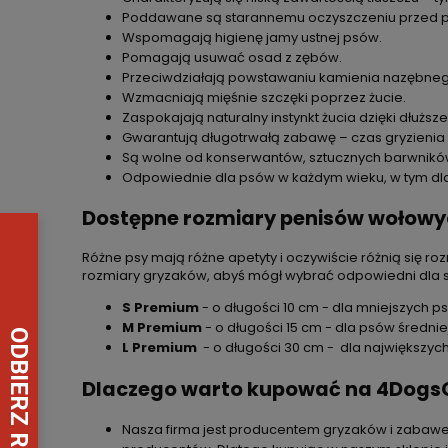
Poddawane są starannemu oczyszczeniu przed 
Wspomagają higienę jamy ustnej psów.
Pomagają usuwać osad z zębów.
Przeciwdziałają powstawaniu kamienia nazębneg
Wzmacniają mięśnie szczęki poprzez żucie.
Zaspokajają naturalny instynkt żucia dzięki dłużs
Gwarantują długotrwałą zabawę – czas gryzienia zal
Są wolne od konserwantów, sztucznych barwnikó
Odpowiednie dla psów w każdym wieku, w tym dla 
Dostępne rozmiary penisów wołow
Różne psy mają różne apetyty i oczywiście różnią się r
rozmiary gryzaków, abyś mógł wybrać odpowiedni dla 
S Premium
- o długości 10 cm - dla mniejszych 
M Premium
- o długości 15 cm - dla psów średniej
L Premium
- o długości 30 cm - dla największy
Dlaczego warto kupować na 4DogsO
Nasza firma jest producentem gryzaków i zabawek