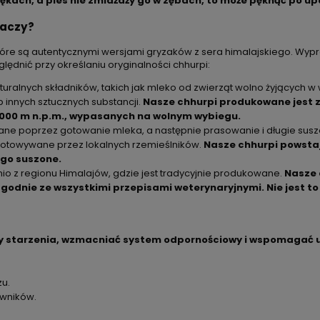
 rękach, a pies nie zmiażdży go w zębach, to może pęknąć po 
naczy?
 które są autentycznymi wersjami gryzaków z sera himalajskiego. W
ględnić przy określaniu oryginalności chhurpi:
aturalnych składników, takich jak mleko od zwierząt wolno żyjących w 
innych sztucznych substancji.
Nasze chhurpi produkowane jest 
3000 m n.p.m., wypasanych na wolnym wybiegu.
zane poprzez gotowanie mleka, a następnie prasowanie i długie susz
zygotowywane przez lokalnych rzemieślników.
Nasze chhurpi powstaj
ugo suszone.
io z regionu Himalajów, gdzie jest tradycyjnie produkowane.
Nasze 
zgodnie ze wszystkimi przepisami weterynaryjnymi.
Nie jest t
y starzenia, wzmacniać system odpornościowy i wspomagać 
zu.
rwników.