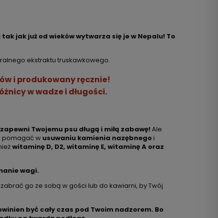
ak jak już od wieków wytwarza się je w Nepalu! To
uralnego ekstraktu truskawkowego.
nów i produkowany ręcznie!
óżnicy w wadze i długości.
 zapewni Twojemu psu długą i miłą zabawę!
Ale
oże pomagać w
usuwaniu kamienia nazębnego
i
nież
witaminę D, D2, witaminę E, witaminę A oraz
manie wagi.
z zabrać go ze sobą w gości lub do kawiarni, by Twój
 powinien być cały czas pod Twoim nadzorem. Bo