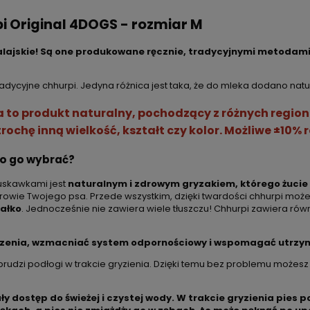
i Original 4DOGS - rozmiar M
lajskie! Są one produkowane ręcznie, tradycyjnymi metodami t
dycyjne chhurpi. Jedyna różnica jest taka, że do mleka dodano nat
sa to produkt naturalny, pochodzący z różnych regio
ochę inną wielkość, kształt czy kolor. Możliwe ±10% r
to go wybrać?
ruskawkami jest
naturalnym i zdrowym gryzakiem, którego żucie
drowie Twojego psa. Przede wszystkim, dzięki twardości chhurpi m
iałko
. Jednocześnie nie zawiera wiele tłuszczu! Chhurpi zawiera rów
rzenia, wzmacniać system odpornościowy i wspomagać utrzy
e brudzi podłogi w trakcie gryzienia. Dzięki temu bez problemu możes
ały dostęp do świeżej i czystej wody. W trakcie gryzienia pies