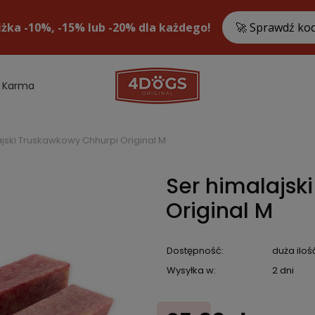
Karma
ajski Truskawkowy Chhurpi Original M
Ser himalajsk
Original M
Dostępność:
duża iloś
Wysyłka w:
2 dni