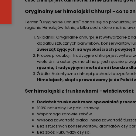
choć chhurpi jest tak mocne, że nie złamiesz go w
Oryginalny ser himalajski Chhurpi - co to z
Termin "Oryginalne Chhurpi" odnosi się do produktów,
regionie Himalajów. Istnieje kilka cech, które można uwz
Składniki: Oryginalne chhurpi jest wytwarzane z n
dodatku sztucznych barwników, konserwantów lub 
zwierząt żyjących na wysokościach powyżej 
Proces produkcji: Tradycyjne chhurpi jest wytwar
wiele dni, a autentyczne chhurpi jest ręcznie pr
ręcznie, tradycyjnymi metodami i bardzo dł
Źródło: Autentyczne chhurpi pochodzi bezpośredn
Himalajach, skąd sprowadzamy je do Polski 
Ser himalajski z truskawkami - właściwości:
Dodatek truskawek może spowalniać proces
100% naturalny i w pełni strawny.
Wspomaga zdrowie zębów.
Wysoka zawartość białka i niska zawartość tłuszc
Bez sztucznych konserwantów, aromatów czy ba
Bez zbóż, kukurydzy czy soi.