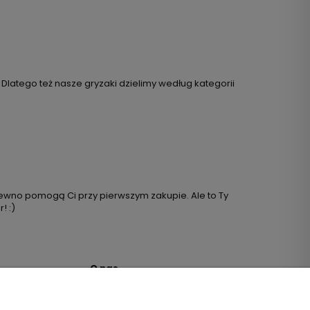
. Dlatego też nasze gryzaki dzielimy według kategorii
ewno pomogą Ci przy pierwszym zakupie. Ale to Ty
! :)
O nas
 Dostępności
Zapis do newslettera