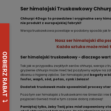
Ser himalajski Truskawkowy Chhurp
Chhurpi 4Dogs to prawdziwe i oryginalne sery hima
nie produkt z europejskiej fabryki!
Wersja truskawkowa powstaje w podobny sposób jak tra
Nasz ser himalajski dla p
Każda sztuka może mieć tr
Ser himalajski truskawkowy - dlaczego war
Tak jak w przypadku zwykłych serów chhurpi, wersja z t
gryzienie chhurpi może mieć też pozytywny wpływ na z
dbaniu o higienę zębów. Ser himalajski jest
bogaty w b
fosfor, wapń, sód, potas, cynk i żelazo!
Dodatek truskawek może spowalniać procesy sta
Poza tym ser himalajski z truskawkami nie śmierdzi i ni
psyjaciel również miał w tym czasie dobrą zabawę!
Pamiętaj tylko, żeby Twój pies miał zapewniony st