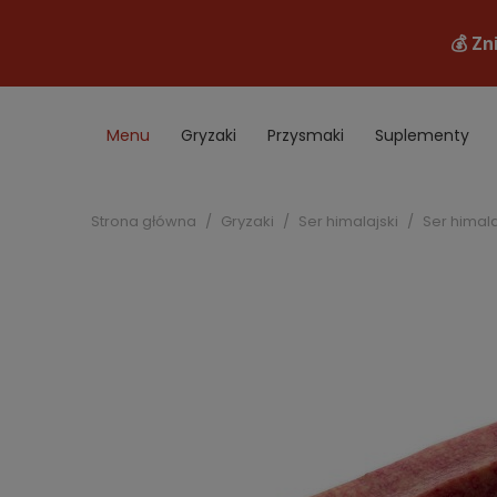
Menu
Gryzaki
Przysmaki
Suplementy
Akcesoria
B2B
Promocje
Strona główna
Gryzaki
Ser himalajski
Ser himal