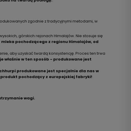
upadku na twardą podłogę.
yprodukowanych zgodnie z tradycyjnymi metodami, w
wysokich, górskich rejonach Himalajów. Nie stosuje się
z mleka pochodzącego z regionu Himalajów, od
enie, aby uzyskać twardą konsystencję. Proces ten trwa
e właśnie w ten sposób - produkowane jest
chhurpi produkowane jest specjalnie dla nas w
o produkt pochodzący z europejskiej fabryki!
utrzymanie wagi.