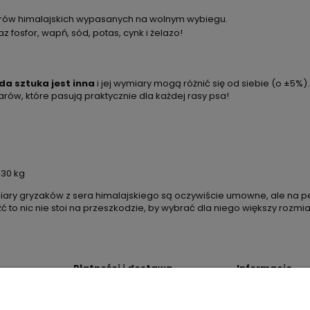
krów himalajskich wypasanych na wolnym wybiegu.
z fosfor, wapń, sód, potas, cynk i żelazo!
da sztuka jest inna
i jej wymiary mogą różnić się od siebie (o ±5%)
ów, które pasują praktycznie dla każdej rasy psa!
 30 kg
ary gryzaków z sera himalajskiego są oczywiście umowne, ale na p
źć to nic nie stoi na przeszkodzie, by wybrać dla niego większy rozmiar
Płatności i dostawa
Informacje
Kody rabatowe 4Dogs
Oświadczenie o