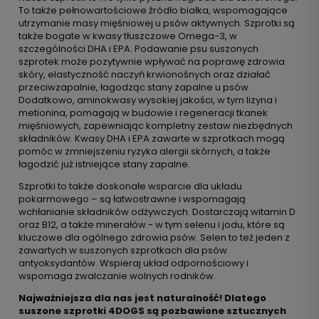
To także pełnowartościowe źródło białka, wspomagające
utrzymanie masy mięśniowej u psów aktywnych. Szprotki są
także bogate w kwasy tłuszczowe Omega-3, w
szczególności DHA i EPA. Podawanie psu suszonych
szprotek może pozytywnie wpływać na poprawę zdrowia
skóry, elastyczność naczyń krwionośnych oraz działać
przeciwzapalnie, łagodząc stany zapalne u psów.
Dodatkowo, aminokwasy wysokiej jakości, w tym lizyna i
metionina, pomagają w budowie i regeneracji tkanek
mięśniowych, zapewniając kompletny zestaw niezbędnych
składników. Kwasy DHA i EPA zawarte w szprotkach mogą
pomóc w zmniejszeniu ryzyka alergii skórnych, a także
łagodzić już istniejące stany zapalne.
Szprotki to także doskonałe wsparcie dla układu
pokarmowego – są łatwostrawne i wspomagają
wchłanianie składników odżywczych. Dostarczają witamin D
oraz B12, a także minerałów - w tym selenu i jodu, które są
kluczowe dla ogólnego zdrowia psów. Selen to też jeden z
zawartych w suszonych szprotkach dla psów
antyoksydantów. Wspieraj układ odpornościowy i
wspomaga zwalczanie wolnych rodników.
Najważniejsza dla nas jest naturalność! Dlatego
suszone szprotki 4DOGS są pozbawione sztucznych