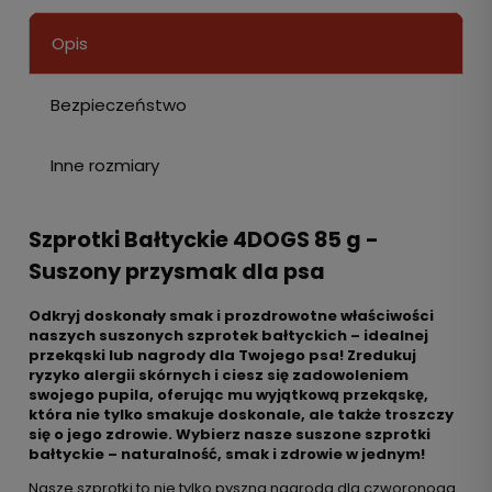
Opis
Bezpieczeństwo
Inne rozmiary
Szprotki Bałtyckie 4DOGS 85 g -
Suszony przysmak dla psa
Odkryj doskonały smak i prozdrowotne właściwości
naszych suszonych szprotek bałtyckich – idealnej
przekąski lub nagrody dla Twojego psa! Zredukuj
ryzyko alergii skórnych i ciesz się zadowoleniem
swojego pupila, oferując mu wyjątkową przekąskę,
która nie tylko smakuje doskonale, ale także troszczy
się o jego zdrowie. Wybierz nasze suszone szprotki
bałtyckie – naturalność, smak i zdrowie w jednym!
Nasze szprotki to nie tylko pyszna nagroda dla czworonoga.