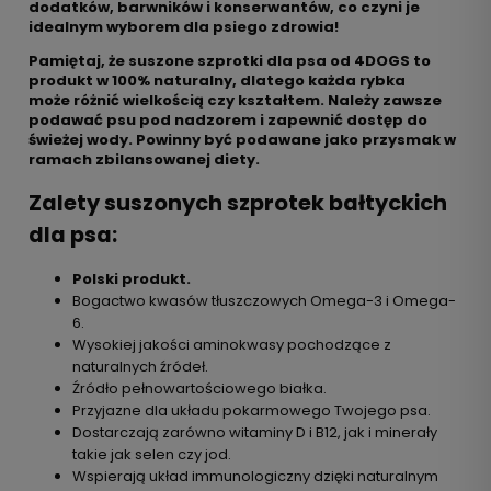
dodatków, barwników i konserwantów, co czyni je
idealnym wyborem dla psiego zdrowia!
Pamiętaj, że suszone szprotki dla psa od 4DOGS to
produkt w 100% naturalny, dlatego każda rybka
może różnić wielkością czy kształtem. Należy zawsze
podawać psu pod nadzorem i zapewnić dostęp do
świeżej wody. Powinny być podawane jako przysmak w
ramach zbilansowanej diety.
Zalety suszonych szprotek bałtyckich
dla psa:
Polski produkt.
Bogactwo kwasów tłuszczowych Omega-3 i Omega-
6.
Wysokiej jakości aminokwasy pochodzące z
naturalnych źródeł.
Źródło pełnowartościowego białka.
Przyjazne dla układu pokarmowego Twojego psa.
Dostarczają zarówno witaminy D i B12, jak i minerały
takie jak selen czy jod.
Wspierają układ immunologiczny dzięki naturalnym